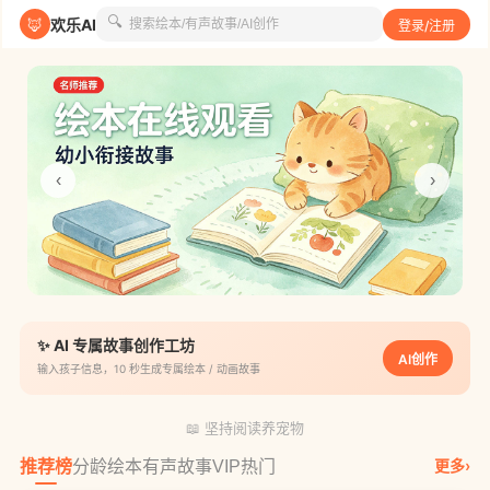
🔍
🦊
欢乐AI
登录/注册
‹
›
✨ AI 专属故事创作工坊
AI创作
输入孩子信息，10 秒生成专属绘本 / 动画故事
📖 坚持阅读养宠物
更多›
推荐榜
分龄绘本
有声故事
VIP热门