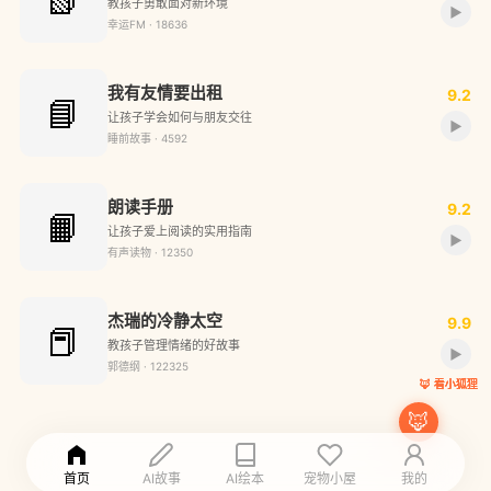
教孩子勇敢面对新环境
▶
幸运FM · 18636
我有友情要出租
9.2
📘
让孩子学会如何与朋友交往
▶
睡前故事 · 4592
朗读手册
9.2
📙
让孩子爱上阅读的实用指南
▶
有声读物 · 12350
杰瑞的冷静太空
9.9
📕
教孩子管理情绪的好故事
▶
郭德纲 · 122325
🦊 看小狐狸
🦊 看小狐狸
🦊 看小狐狸
🦊 看小狐狸
🦊
首页
AI故事
AI绘本
宠物小屋
我的