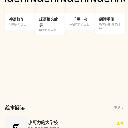
神奇校车
成语精选故
一千零一夜
朗读手册
事
科普冒险故事
神秘阿拉伯故事
教育经典·亲子阅
读
中华智慧启蒙
绘本阅读
更多 ›
小阿力的大学校
9.4
📗