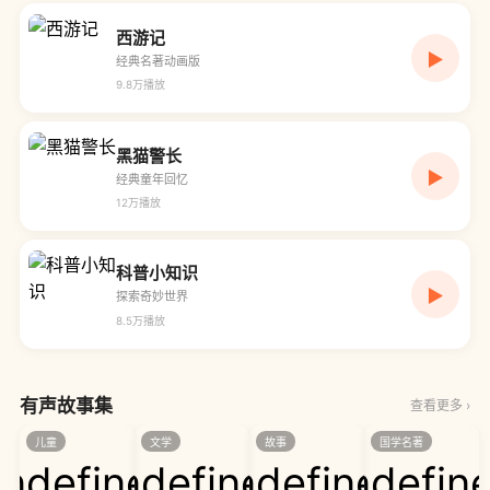
西游记
▶
经典名著动画版
9.8万播放
VIP
黑猫警长
▶
经典童年回忆
12万播放
VIP
科普小知识
▶
探索奇妙世界
8.5万播放
免费
有声故事集
查看更多 ›
儿童
文学
故事
国学名著
undefined
undefined
undefined
undefin